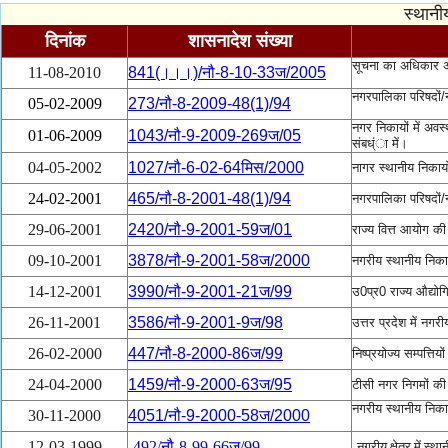
स्थानी
दिनांक
शासनादेश संख्या
सूचना का अधिकार अध
11-08-2010
841(।।।)/नौ-8-10-33ज/2005
नगरपालिका परिषदों/न
05-02-2009
273/नौ-8-2009-48(1)/94
नगर निकायों में अवस्
01-06-2009
1043/नौ-9-2009-269ज/05
संबध्ंा में।
04-05-2002
1027/नौ-6-02-64मिस/2000
नागर स्थानीय निकाय
24-02-2001
465/नौ-8-2001-48(1)/94
नगरपालिका परिषदों/न
29-06-2001
2420/नौ-9-2001-59ज/01
राज्य वित्त आयोग की 
09-10-2001
3878/नौ-9-2001-58ज/2000
नगरीय स्थानीय निका
14-12-2001
3990/नौ-9-2001-21ज/99
उ0प्र0 राज्य औद्योग
26-11-2001
3586/नौ-9-2001-9ज/98
उत्तर प्रदेश में नगर
26-02-2000
447/नौ-8-2000-86ज/99
निष्प्रयोज्य सम्पत्ति
24-04-2000
1459/नौ-9-2000-63ज/95
टीसी नगर निगमों की 
नगरीय स्थानीय निका
30-11-2000
4051/नौ-9-2000-58ज/2000
12-03-1999
492/नौ-8-99-66ज/99
नगरीय क्षेत्र में स