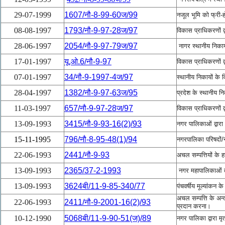
29-07-1999
1607/नौ-8-99-60ज/99
नजूल भूमि को फ्री-होल
08-08-1997
1793/नौ-9-97-28ज/97
विकास प्राधिकरणों 
28-06-1997
2054/नौ-9-97-79ज/97
नागर स्थानीय निकायों
17-01-1997
यू.ओ.6/नौ-9-97
विकास प्राधिकरणों 
07-01-1997
34/नौ-9-1997-4ज/97
स्थानीय निकायों के 
28-04-1997
1382/नौ-9-97-63ज/95
प्रदेश के स्थानीय नि
11-03-1997
657/नौ-9-97-28ज/97
विकास प्राधिकरणों 
13-09-1993
3415/नौ-9-93-16(2)/93
नगर पालिकाओं द्वार
15-11-1995
796/नौ-8-95-48(1)/94
नगरपालिका परिषदों/न
22-06-1993
2441/नौ-9-93
अचल सम्पत्तियों के
13-09-1993
2365/37-2-1993
नगर महापालिकाओं तथ
13-09-1993
3624बी/11-9-85-340/77
पंचवर्षीय मूल्यांकन क
अचल सम्पत्ति के अन्
22-06-1993
2411/नौ-9-2001-16(2)/93
प्रदान करना।
10-12-1990
5068बी/11-9-90-51(ज)/89
नगर पालिका द्वारा मृ