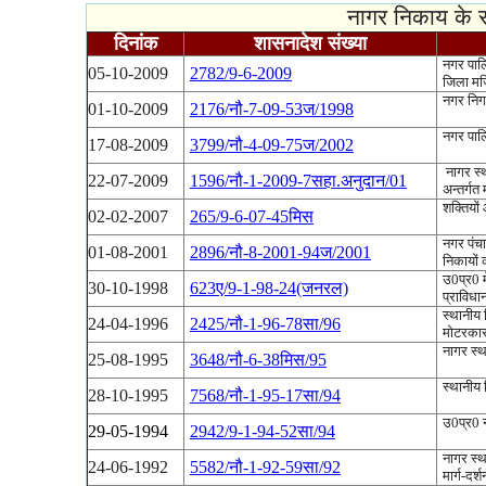
नागर निकाय के सं
दिनांक
शासनादेश संख्या
नगर पालि
05-10-2009
2782/9-6-2009
जिला मजिस
नगर निगम
01-10-2009
2176/नौ-7-09-53ज/1998
नगर पालि
17-08-2009
3799/नौ-4-09-75ज/2002
नागर स्थ
22-07-2009
1596/नौ-1-2009-7सहा.अनुदान/01
अन्तर्ग
शक्तियों 
02-02-2007
265/9-6-07-45मिस
नगर पंच
01-08-2001
2896/नौ-8-2001-94ज/2001
निकायों क
उ0प्र0 म
30-10-1998
623ए/9-1-98-24(जनरल)
प्राविध
स्थानीय न
24-04-1996
2425/नौ-1-96-78सा/96
मोटरकार,
नागर स्थ
25-08-1995
3648/नौ-6-38मिस/95
स्थानीय न
28-10-1995
7568/नौ-1-95-17सा/94
उ0प्र0 
29-05-1994
2942/9-1-94-52सा/94
नागर स्था
24-06-1992
5582/नौ-1-92-59सा/92
मार्ग-दर